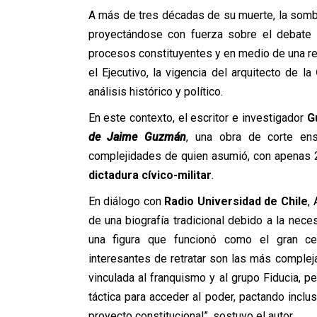
A más de tres décadas de su muerte, la som
proyectándose con fuerza sobre el debate in
procesos constituyentes y en medio de una re
el Ejecutivo, la vigencia del arquitecto de la
análisis histórico y político.
En este contexto, el escritor e investigador
G
de Jaime Guzmán
, una obra de corte en
complejidades de quien asumió, con apenas 27
dictadura cívico-militar
.
En diálogo con
Radio Universidad de Chile
,
de una biografía tradicional debido a la nec
una figura que funcionó como el gran ce
interesantes de retratar son las más comple
vinculada al franquismo y al grupo Fiducia, 
táctica para acceder al poder, pactando incl
proyecto constitucional”, sostuvo el autor.