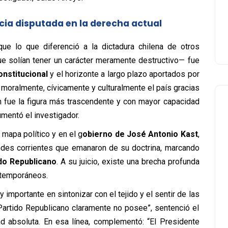
ncia disputada en la derecha actual
que lo que diferenció a la dictadura chilena de otros
ue solían tener un carácter meramente destructivo— fue
onstitucional
y el horizonte a largo plazo aportados por
 moralmente, cívicamente y culturalmente el país gracias
án fue la figura más trascendente y con mayor capacidad
umentó el investigador.
l mapa político y en el g
obierno de José Antonio Kast
,
andes corrientes que emanaron de su doctrina, marcando
do Republicano
. A su juicio, existe una brecha profunda
ontemporáneos.
importante en sintonizar con el tejido y el sentir de las
Partido Republicano claramente no posee”, sentenció el
dad absoluta. En esa línea, complementó: “El Presidente