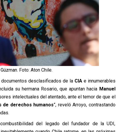
Gúzman. Foto: Aton Chile.
ay documentos desclasificados de la
CIA
e innumerables
ncluida su hermana Rosario, que apuntan hacia
Manuel
ores intelectuales del atentado, ante el temor de que el
s de derechos humanos
”, reveló Arroyo, contrastando
adas.
 incombustibilidad del legado del fundador de la UDI,
 inevitablemente cuando Chile retome, en las próximas