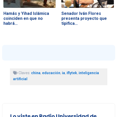
Hamás y Yihad Islámica
Senador Iván Flores
coinciden en que no
presenta proyecto que
habrá…
tipifica…
Claves:
china
,
educación
,
ia
,
iflytek
,
inteligencia
artificial
Lo viste en Radio Universidad de