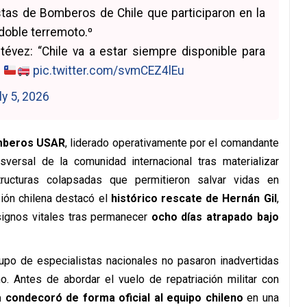
stas de Bomberos de Chile que participaron en la
 doble terremoto.⁰
évez: “Chile va a estar siempre disponible para
.
pic.twitter.com/svmCEZ4lEu
ly 5, 2026
omberos USAR
, liderado operativamente por el comandante
nsversal de la comunidad internacional tras materializar
ructuras colapsadas que permitieron salvar vidas en
sión chilena destacó el
histórico rescate de Hernán Gil
,
signos vitales tras permanecer
ocho días atrapado bajo
rupo de especialistas nacionales no pasaron inadvertidas
ño. Antes de abordar el vuelo de repatriación militar con
 condecoró de forma oficial al equipo chileno
en una