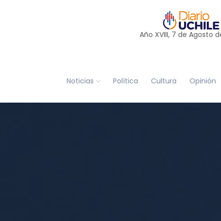
Año XVIII, 7 de
Agosto
d
Noticias
Política
Cultura
Opinión