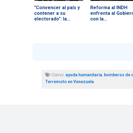
"Convencer al país y
Reforma al INDH
contener a su
enfrenta al Gobier
electorado": la…
con la…
Claves:
ayuda humanitaria
,
bomberos de c
Terremoto en Venezuela