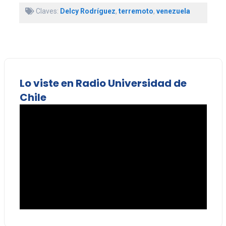
Claves:
Delcy Rodríguez
,
terremoto
,
venezuela
Lo viste en Radio Universidad de
Chile