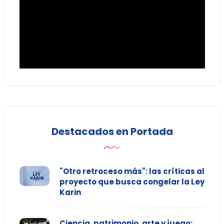
Destacados en Portada
"Otro retroceso más": las críticas al
proyecto que busca congelar la Ley
Karin
Ciencia, patrimonio, arte y juego: