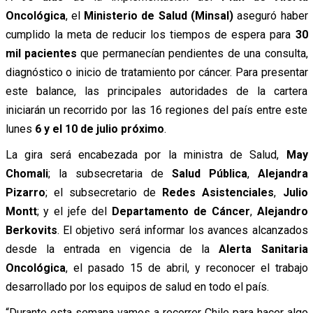
Oncológica
, el
Ministerio de Salud (Minsal)
aseguró haber
cumplido la meta de reducir los tiempos de espera para
30
mil pacientes
que permanecían pendientes de una consulta,
diagnóstico o inicio de tratamiento por cáncer. Para presentar
este balance, las principales autoridades de la cartera
iniciarán un recorrido por las 16 regiones del país entre este
lunes
6 y el 10 de julio próximo
.
La gira será encabezada por la ministra de Salud,
May
Chomali
; la subsecretaria de
Salud Pública
,
Alejandra
Pizarro
; el subsecretario de
Redes Asistenciales
,
Julio
Montt
; y el jefe del
Departamento de Cáncer
,
Alejandro
Berkovits
. El objetivo será informar los avances alcanzados
desde la entrada en vigencia de la
Alerta Sanitaria
Oncológica
, el pasado 15 de abril, y reconocer el trabajo
desarrollado por los equipos de salud en todo el país.
“Durante esta semana vamos a recorrer Chile para hacer algo