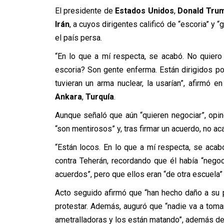
El presidente de
Estados Unidos
,
Donald Tru
Irán
, a cuyos dirigentes calificó de “escoria” y
el país persa.
“En lo que a mí respecta, se acabó. No quiero 
escoria? Son gente enferma. Están dirigidos po
tuvieran un arma nuclear, la usarían”, afirmó
Ankara
,
Turquía
.
Aunque señaló que aún “quieren negociar”, opin
“son mentirosos” y, tras firmar un acuerdo, no ac
“Están locos. En lo que a mí respecta, se acabó
contra Teherán, recordando que él había “negoci
acuerdos”, pero que ellos eran “de otra escuela”
Acto seguido afirmó que “han hecho daño a su 
protestar. Además, auguró que “nadie va a tomar
ametralladoras y los están matando”, además de q