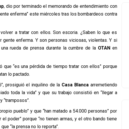
mp
, dio por terminado el memorando de entendimiento con
 “gente enferma” este miércoles tras los bombardeos contra
volver a tratar con ellos. Son escoria. ¿Saben lo que es
r gente enferma. Y son personas viciosas, violentas. Y si
 en una rueda de prensa durante la cumbre de la
OTAN
en
ó que “es una pérdida de tiempo tratar con ellos” porque
atan lo pactado.
”, prosiguió el inquilino de la
Casa Blanca
arremetiendo
ado toda la vida” y que su trabajo consistió en “llegar a
 y “tramposos”.
propio pueblo” y que “han matado a 54.000 personas” por
 el poder” porque “no tienen armas, y el otro bando tiene
ue “la prensa no lo reporta”.