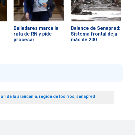
Balladares marca la
Balance de Senapred:
ruta de RN y pide
Sistema frontal deja
procesar…
más de 200…
ión de la araucanía
,
región de los ríos
,
senapred