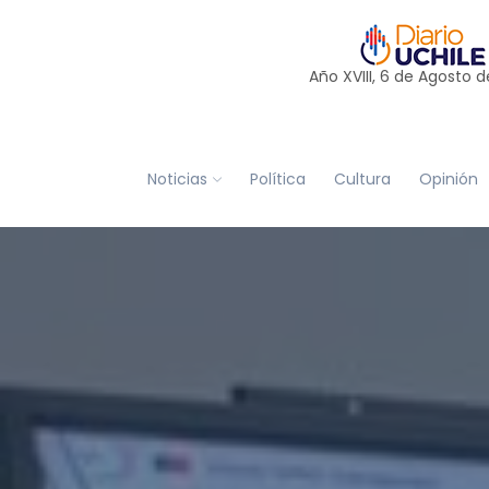
Año XVIII, 6 de
Agosto
d
Noticias
Política
Cultura
Opinión