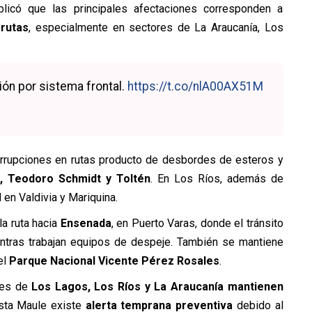
plicó que las principales afectaciones corresponden a
 rutas
, especialmente en sectores de La Araucanía, Los
ión por sistema frontal.
https://t.co/nlA00AX51M
terrupciones en rutas producto de desbordes de esteros y
 Teodoro Schmidt y Toltén
. En Los Ríos, además de
 en Valdivia y Mariquina.
la ruta hacia
Ensenada
, en Puerto Varas, donde el tránsito
entras trabajan equipos de despeje. También se mantiene
el
Parque Nacional Vicente Pérez Rosales
.
nes de
Los Lagos, Los Ríos y La Araucanía mantienen
asta Maule existe
alerta temprana preventiva
debido al