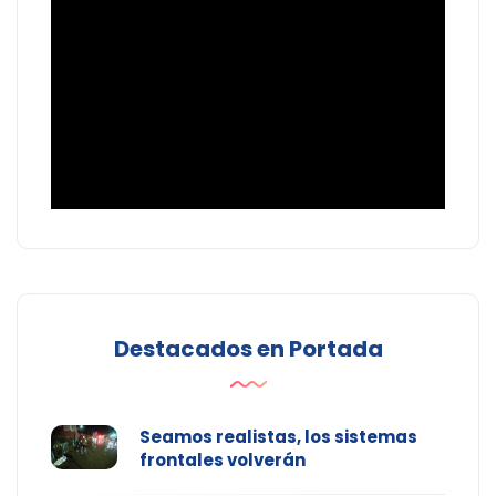
Destacados en Portada
Seamos realistas, los sistemas
frontales volverán