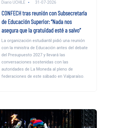
Diario UCHILE
31-07-2026
CONFECH tras reunión con Subsecretaría
de Educación Superior: “Nada nos
asegura que la gratuidad esté a salvo”
La organización estudiantil pidió una reunión
con la ministra de Educación antes del debate
del Presupuesto 2027 y llevará las
conversaciones sostenidas con las
autoridades de La Moneda al pleno de
federaciones de este sábado en Valparaíso.