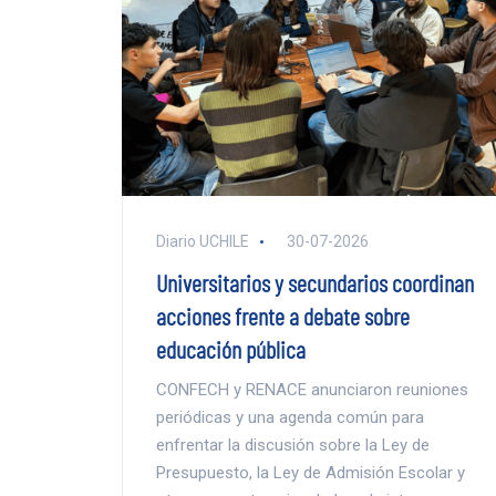
Diario UCHILE
30-07-2026
Universitarios y secundarios coordinan
acciones frente a debate sobre
educación pública
CONFECH y RENACE anunciaron reuniones
periódicas y una agenda común para
enfrentar la discusión sobre la Ley de
Presupuesto, la Ley de Admisión Escolar y