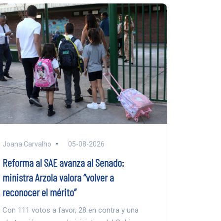
Joana Carvalho
05-08-2026
Reforma al SAE avanza al Senado:
ministra Arzola valora “volver a
reconocer el mérito”
Con 111 votos a favor, 28 en contra y una