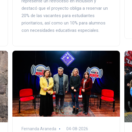
represente un retroceso en inclusión y
destacó que el proyecto obliga a reservar un
20% de las vacantes para estudiantes
prioritarios, así como un 10% para alumnos
con necesidades educativas especiales.
Fernanda Araneda
04-08-2026