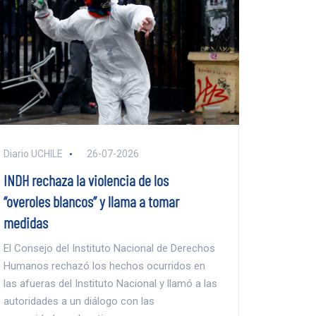
Diario UCHILE
26-07-2026
INDH rechaza la violencia de los
“overoles blancos” y llama a tomar
medidas
El Consejo del Instituto Nacional de Derechos
Humanos rechazó los hechos ocurridos en
las afueras del Instituto Nacional y llamó a las
autoridades a un diálogo con las