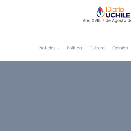
Año XVIII, 7 de
Agosto
d
Noticias
Política
Cultura
Opinión