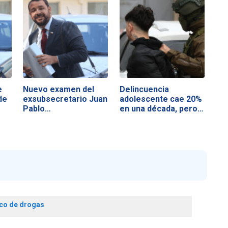
e
Nuevo examen del
Delincuencia
de
exsubsecretario Juan
adolescente cae 20%
Pablo…
en una década, pero…
ico de drogas