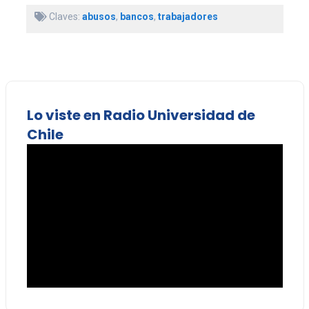
Claves:
abusos
,
bancos
,
trabajadores
Lo viste en Radio Universidad de
Chile