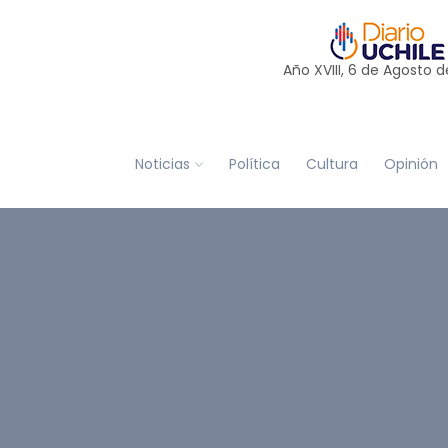
Año XVIII, 6 de
Agosto
d
Noticias
Política
Cultura
Opinión