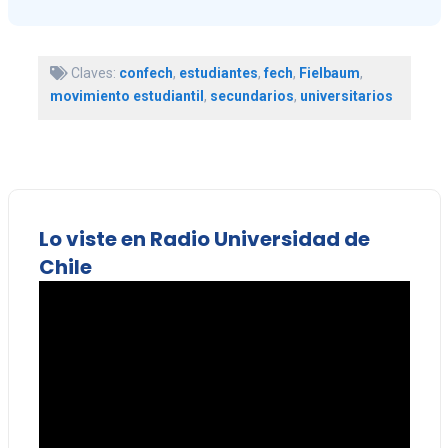
Claves:
confech
,
estudiantes
,
fech
,
Fielbaum
,
movimiento estudiantil
,
secundarios
,
universitarios
Lo viste en Radio Universidad de
Chile