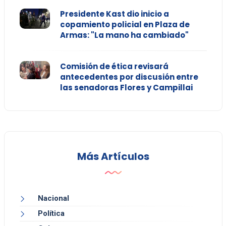
Presidente Kast dio inicio a
copamiento policial en Plaza de
Armas: "La mano ha cambiado"
Comisión de ética revisará
antecedentes por discusión entre
las senadoras Flores y Campillai
Más Artículos
Nacional
Política