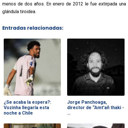
menos de dos años. En enero de 2012 le fue extirpada una
glándula tiroidea.
Entradas relacionadas:
¿Se acaba la espera?:
Jorge Panchoaga,
Vozinha llegaría esta
director de “Amt'añ thaki -
noche a Chile
…