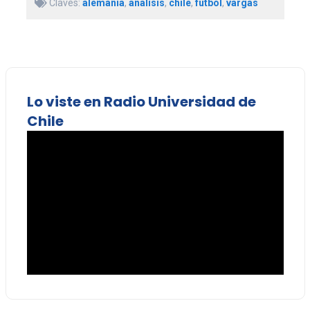
Claves:
alemania
,
análisis
,
chile
,
fútbol
,
vargas
Lo viste en Radio Universidad de
Chile