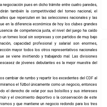
a negociación pues en dicho trámite entre cuatro paredes,
irán también la competitividad del torneo nacional, el
talles que repercuten en las selecciones nacionales y las
que en la diferencia económica de hoy los clubes grandes
usencia de competencia justa, el nivel del juego ha caído
 un torneo local sin sorpresas y con partidos de muy bajo
ormación, capacidad profesional y salarial son enormes,
elección mayor todos los otros representativos nacionales
e se viene invirtiendo y trabajando mal. Las divisiones
a escasez de jóvenes debutantes es la mejor muestra del
s cambiar de rumbo y repartir los excedentes del CDF al
si miramos el fútbol únicamente como un negocio, entonces
odo el derecho de velar por sus bolsillos y sus intereses
omún y el crecimiento deportivo o la conservación de este
 mismos y que mantiene un negocio redondo para los tres