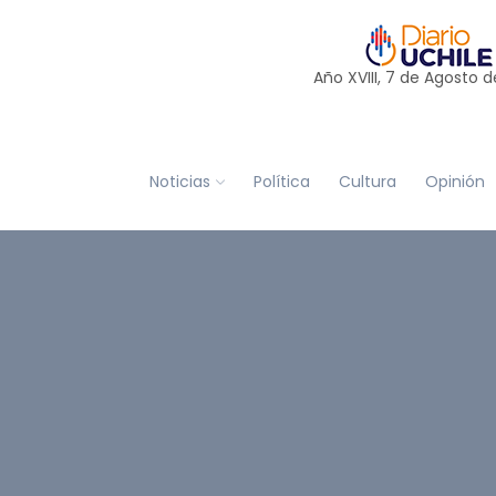
Año XVIII, 7 de
Agosto
d
Noticias
Política
Cultura
Opinión