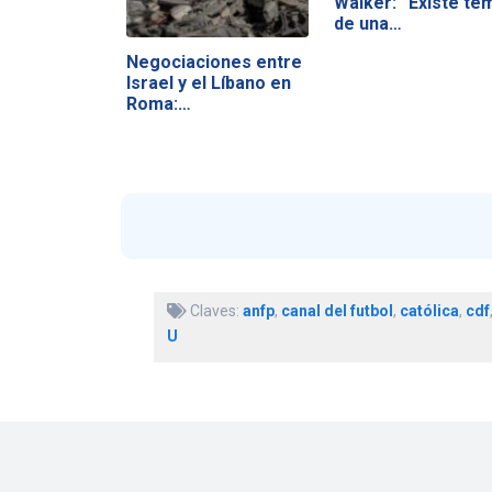
Walker: “Existe te
de una…
Negociaciones entre
Israel y el Líbano en
Roma:…
Claves:
anfp
,
canal del futbol
,
católica
,
cdf
U