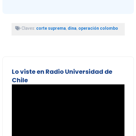
Claves:
corte suprema
,
dina
,
operación colombo
Lo viste en Radio Universidad de
Chile