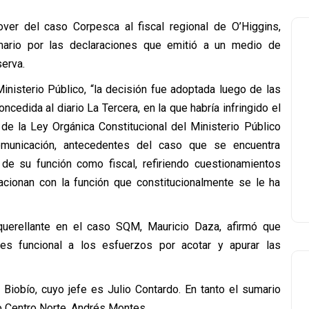
over del caso Corpesca al fiscal regional de O’Higgins,
mario por las declaraciones que emitió a un medio de
serva.
nisterio Público, “la decisión fue adoptada luego de las
ncedida al diario La Tercera, en la que habría infringido el
de la Ley Orgánica Constitucional del Ministerio Público
municación, antecedentes del caso que se encuentra
 de su función como fiscal, refiriendo cuestionamientos
elacionan con la función que constitucionalmente se le ha
querellante en el caso SQM, Mauricio Daza, afirmó que
es funcional a los esfuerzos por acotar y apurar las
l Biobío, cuyo jefe es Julio Contardo. En tanto el sumario
no Centro Norte, Andrés Montes.