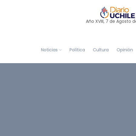
Año XVIII, 7 de
Agosto
d
Noticias
Política
Cultura
Opinión