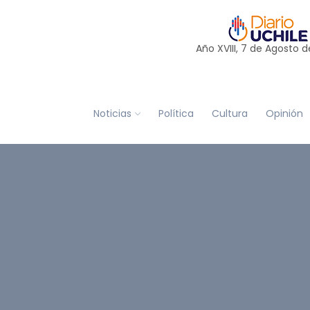
Año XVIII, 7 de
Agosto
d
Noticias
Política
Cultura
Opinión