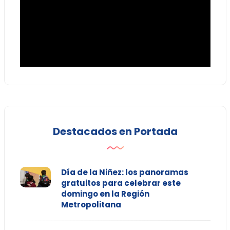
Destacados en Portada
Día de la Niñez: los panoramas
gratuitos para celebrar este
domingo en la Región
Metropolitana