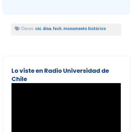
Claves:
cni
,
dina
,
fech
,
monumento histórico
Lo viste en Radio Universidad de
Chile