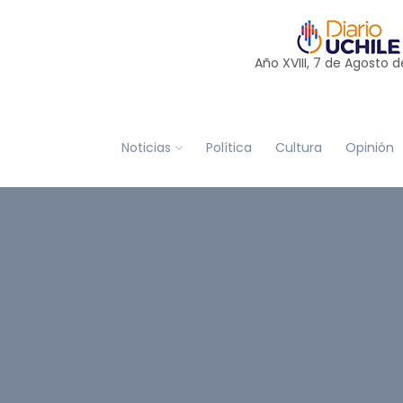
Año XVIII, 7 de
Agosto
d
Noticias
Política
Cultura
Opinión