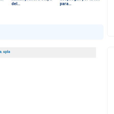
del…
para…
a
,
upla