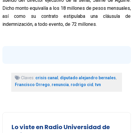
sueldo del director ejecutivo de la señal, Jaime de Aguirre.
Dicho monto equivalía a los 18 millones de pesos mensuales,
así como su contrato estipulaba una cláusula de
indemnización, a todo evento, de 72 millones.
Claves:
crisis canal
,
diputado alejandro bernales
,
Francisco Orrego
,
renuncia
,
rodrigo cid
,
tvn
Lo viste en Radio Universidad de