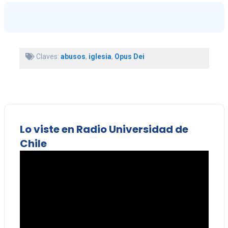
Claves:
abusos
,
iglesia
,
Opus Dei
Lo viste en Radio Universidad de
Chile