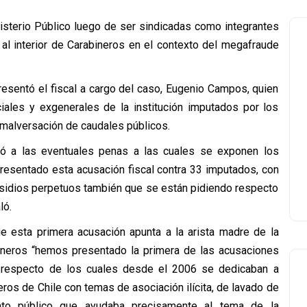
isterio Público luego de ser sindicadas como integrantes
 al interior de Carabineros en el contexto del megafraude
resentó el fiscal a cargo del caso, Eugenio Campos, quien
iales y exgenerales de la institución imputados por los
y malversación de caudales públicos.
rió a las eventuales penas a las cuales se exponen los
resentado esta acusación fiscal contra 33 imputados, con
sidios perpetuos también que se están pidiendo respecto
ló.
e esta primera acusación apunta a la arista madre de la
abineros “hemos presentado la primera de las acusaciones
ta, respecto de los cuales desde el 2006 se dedicaban a
eros de Chile con temas de asociación ilícita, de lavado de
ento público que ayudaba precisamente al tema de la