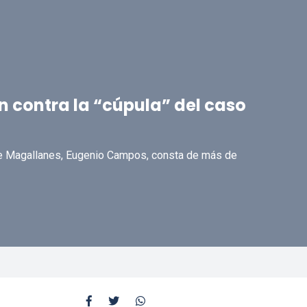
n contra la “cúpula” del caso
 de Magallanes, Eugenio Campos, consta de más de