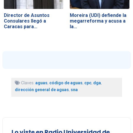
Director de Asuntos
Moreira (UDI) defiende la
Consulares llegó a
megarreforma y acusa a
Caracas para…
la…
Claves:
aguas
,
código de aguas
,
cpc
,
dga
,
dirección general de aguas
,
sna
Lo viste en Radio Universidad de