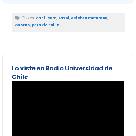
Claves:
confusam
,
essal
,
esteban maturana
,
osorno
,
paro de salud
Lo viste en Radio Universidad de
Chile