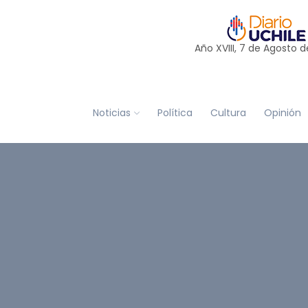
Año XVIII, 7 de
Agosto
d
Noticias
Política
Cultura
Opinión