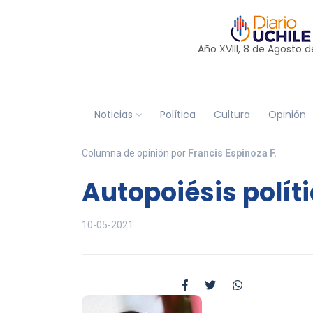
Año XVIII, 8 de
Agosto
d
Noticias
Política
Cultura
Opinión
Columna de opinión por
Francis Espinoza F.
Autopoiésis polít
10-05-2021