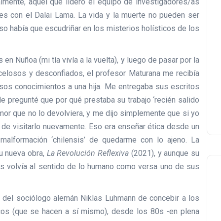
nalmente, aquél que lideró el equipo de investigadores/as
es con el Dalai Lama. La vida y la muerte no pueden ser
so había que escudriñar en los misterios holísticos de los
s en Nuñoa (mi tía vivía a la vuelta), y luego de pasar por la
ecelosos y desconfiados, el profesor Maturana me recibía
os conocimientos a una hija. Me entregaba sus escritos
le pregunté que por qué prestaba su trabajo ‘recién salido
emor que no lo devolviera, y me dijo simplemente que si yo
 de visitarlo nuevamente. Eso era enseñar ética desde un
malformación ‘chilensis’ de quedarme con lo ajeno. La
u nueva obra,
La Revolución Reflexiva
(2021), y aunque su
nos volvía al sentido de lo humano como versa uno de sus
a del sociólogo alemán Niklas Luhmann de concebir a los
os (que se hacen a sí mismo), desde los 80s -en plena