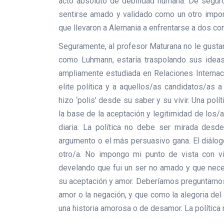
acto absoluto de debilidad humana. De seguro
sentirse amado y validado como un otro impor
que llevaron a Alemania a enfrentarse a dos con
Seguramente, al profesor Maturana no le gustar
como Luhmann, estaría traspolando sus ideas 
ampliamente estudiada en Relaciones Internaci
elite política y a aquellos/as candidatos/as 
hizo ‘polis’ desde su saber y su vivir. Una pol
la base de la aceptación y legitimidad de los/
diaria. La política no debe ser mirada des
argumento o el más persuasivo gana. El diálog
otro/a. No impongo mi punto de vista con vio
develando que fui un ser no amado y que neces
su aceptación y amor. Deberíamos preguntarnos
amor o la negación, y que como la alegoria de
una historia amorosa o de desamor. La política