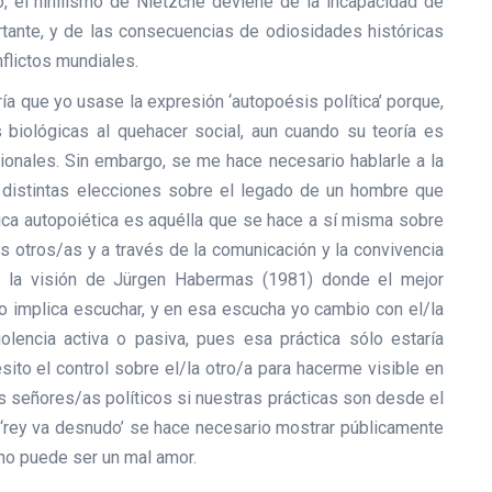
, el nihilismo de Nietzche deviene de la incapacidad de
tante, y de las consecuencias de odiosidades históricas
flictos mundiales.
ía que yo usase la expresión ‘autopoésis política’ porque,
biológicas al quehacer social, aun cuando su teoría es
onales. Sin embargo, se me hace necesario hablarle a la
a distintas elecciones sobre el legado de un hombre que
ítica autopoiética es aquélla que se hace a sí misma sobre
as otros/as y a través de la comunicación y la convivencia
de la visión de Jürgen Habermas (1981) donde el mejor
o implica escuchar, y en esa escucha yo cambio con el/la
lencia activa o pasiva, pues esa práctica sólo estaría
ito el control sobre el/la otro/a para hacerme visible en
 señores/as políticos si nuestras prácticas son desde el
l ‘rey va desnudo’ se hace necesario mostrar públicamente
 no puede ser un mal amor.