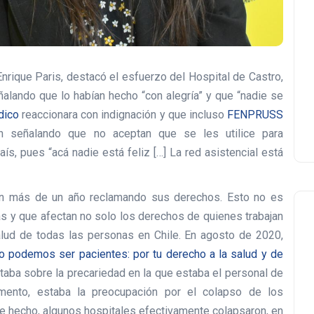
Enrique Paris, destacó el esfuerzo del Hospital de Castro,
alando que lo habían hecho “con alegría” y que “nadie se
dico
reaccionara con indignación y que incluso
FENPRUSS
n señalando que no aceptan que se les utilice para
aís, pues “acá nadie está feliz […] La red asistencial está
nen más de un año reclamando sus derechos. Esto no es
as y que afectan no solo los derechos de quienes trabajan
salud de todas las personas en Chile. En agosto de 2020,
o podemos ser pacientes: por tu derecho a la salud y de
rtaba sobre la precariedad en la que estaba el personal de
mento, estaba la preocupación por el colapso de los
De hecho, algunos hospitales efectivamente colapsaron, en