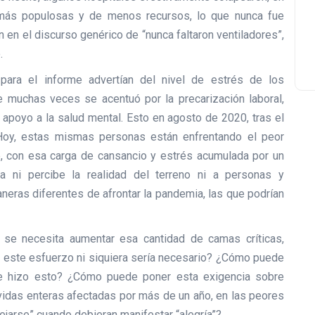
 más populosas y de menos recursos, lo que nunca fue
 en el discurso genérico de “nunca faltaron ventiladores”,
.
ara el informe advertían del nivel de estrés de los
ue muchas veces se acentuó por la precarización laboral,
apoyo a la salud mental. Esto en agosto de 2020, tras el
 Hoy, estas mismas personas están enfrentando el peor
, con esa carga de cansancio y estrés acumulada por un
 ni percibe la realidad del terreno ni a personas y
eras diferentes de afrontar la pandemia, las que podrían
 se necesita aumentar esa cantidad de camas críticas,
a este esfuerzo ni siquiera sería necesario? ¿Cómo puede
e se hizo esto? ¿Cómo puede poner esta exigencia sobre
 vidas enteras afectadas por más de un año, en las peores
ejarse” cuando debieran manifestar “alegría”?