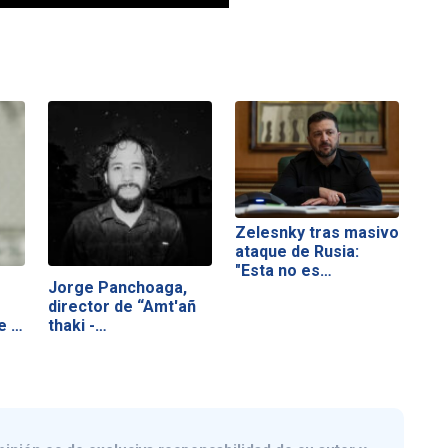
Zelesnky tras masivo
ataque de Rusia:
"Esta no es…
Jorge Panchoaga,
director de “Amt'añ
e a
thaki -…