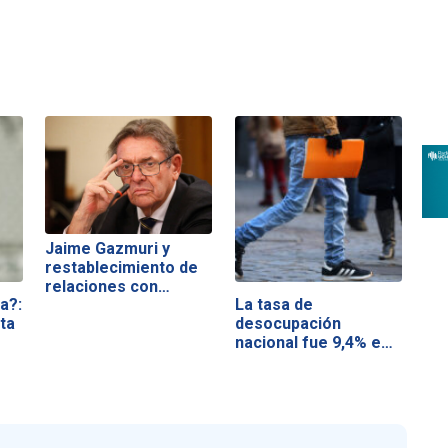
Jaime Gazmuri y
restablecimiento de
relaciones con…
a?:
La tasa de
ta
desocupación
nacional fue 9,4% en
el…