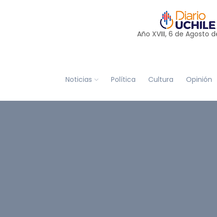
Año XVIII, 6 de
Agosto
d
Noticias
Política
Cultura
Opinión