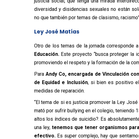
justicia social, que tenga una mirada interdire
diversidad y disidencias sexuales no están so
no que también por temas de clasismo, racismo”
Ley José Matías
Otro de los temas de la jornada corresponde a
Educación.
Este proyecto “busca proteger la i
promoviendo el respeto y la formación de la com
Para
Andy Co, encargada de Vinculación con
de Equidad e Inclusión
, si bien es positivo 
medidas de reparación.
“El tema de si es justicia promover la Ley José 
mató por sufrir bullying en el colegio, teniend
altos los índices de suicidio?. Es absolutamente
una ley,
tenemos que tener organismos para
efectivo.
Es super complejo, hay que sentarno