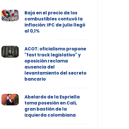
Baja en el precio de los
combustibles contuvó la
inflación: IPC de julio llegó
al 0,1%
ACOT: oficialismo propone
"fast track legislativo" y
oposición reclama
ausencia del
levantamiento del secreto
bancario
Abelardo de la Espriella
toma posesión en Cali,
gran bastión de la
izquierda colombiana