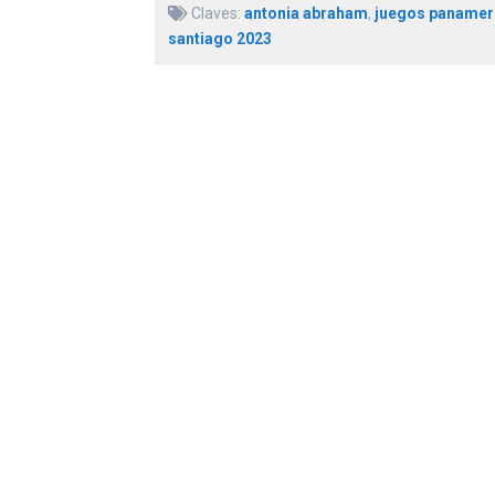
Claves:
antonia abraham
,
juegos panamer
santiago 2023