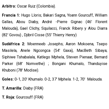
Arbitro:
Oscar Ruiz (Colombia).
Francia 1:
Hugo Lloris; Bakari Sagna, Yoann Gourcuff, William
Gallas, Abou Diaby, André -Pierre Gignac (46′ Florent
Malouda), Gael Clichy, Squilacci, Franck Ribery y Alou Diarra
(82′ Govou) , Djibril Cisse (55′ Thierry Henry)
Sudáfrica 2:
Moenneeb Josephs; Aaron Mokoena, Tsepo
Masilela, Anele Ngcongca (54′ Gaxa), MacBeth Sibaya;
Siphiwe Tshabalala, Katlego Mphela, Steven Pienaar, Bernard
Parker (68′ Nomvethe) ; Bongani Khumalo, Thanduyise
Khuboni (78′ Modise).
Goles:
0-1, 20′ Khumalo. 0-2, 37′ Mphela. 1-2, 70′ Malouda.
T. Amarilla:
Diaby (FRA)
T. Roja:
Gourcouff (FRA)