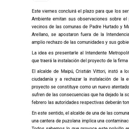
Este viernes concluirá el plazo para que los s
Ambiente emitan sus observaciones sobre el p
vecinos de las comunas de Padre Hurtado y Maipú
Arellano, se apostaron fuera de la Intendenci
amplio rechazo de las comunidades y sus gobie
La idea es presentarle al Intendente Metropol
que traerá la instalación del proyecto de la firm
El alcalde de Maipú, Cristián Vittori, instó a 
ciudadanía y a rechazar la instalación de la
proyecto se constituye como un nuevo atentado
sufren de las consecuencias que ha dejado la so
febrero las autoridades respectivas deberán tom
En este sentido, el alcalde de una de las comuna
una cantera de puzolana implica una contaminaci
Todos sabemos lo que provoca este polvillo e