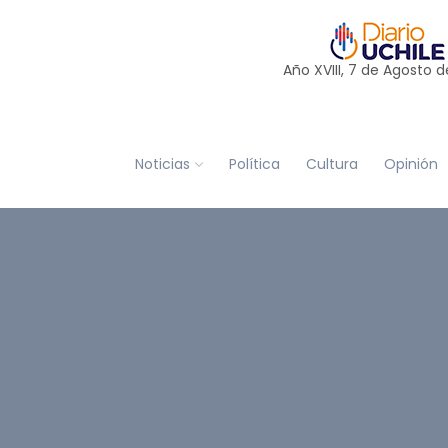
Año XVIII, 7 de
Agosto
d
Noticias
Política
Cultura
Opinión