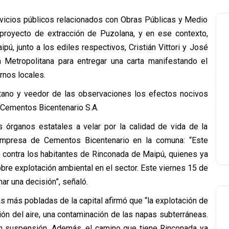
ervicios públicos relacionados con Obras Públicas y Medio
royecto de extracción de Puzolana, y en ese contexto,
, junto a los ediles respectivos, Cristián Vittori y José
a Metropolitana para entregar una carta manifestando el
rnos locales.
itano y veedor de las observaciones los efectos nocivos
a Cementos Bicentenario S.A.
los órganos estatales a velar por la calidad de vida de la
 empresa de Cementos Bicentenario en la comuna: “Este
 contra los habitantes de Rinconada de Maipú, quienes ya
bre explotación ambiental en el sector. Este viernes 15 de
ar una decisión”, señaló.
s más pobladas de la capital afirmó que “la explotación de
ón del aire, una contaminación de las napas subterráneas.
n suspensión. Además, el camino que tiene Rinconada ya