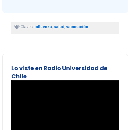
Claves:
influenza
,
salud
,
vacunación
Lo viste en Radio Universidad de
Chile