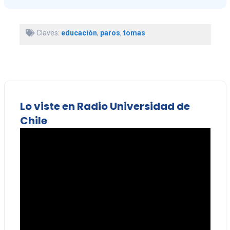
Claves:
educación
,
paros
,
tomas
Lo viste en Radio Universidad de
Chile