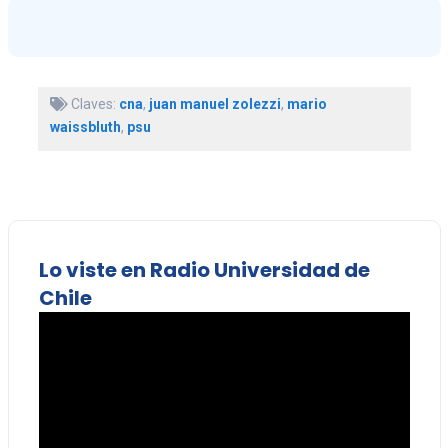
Claves:
cna
,
juan manuel zolezzi
,
mario
waissbluth
,
psu
Lo viste en Radio Universidad de
Chile