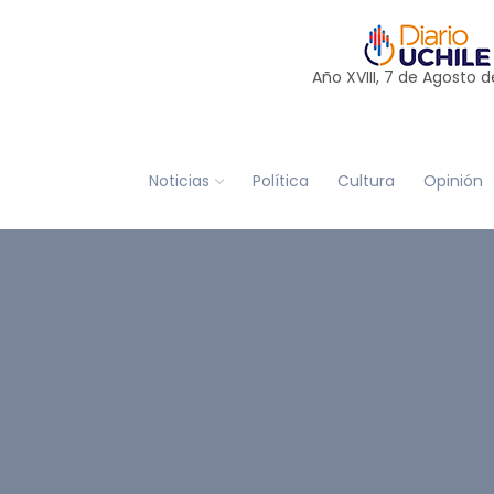
Año XVIII, 7 de
Agosto
d
Noticias
Política
Cultura
Opinión