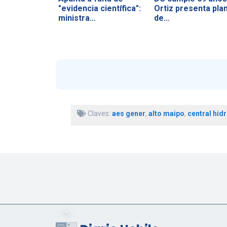
"evidencia científica":
Ortiz presenta pla
ministra…
de…
Claves:
aes gener
,
alto maipo
,
central hid