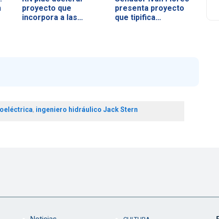
n
proyecto que
presenta proyecto
incorpora a las…
que tipifica…
roeléctrica
,
ingeniero hidráulico Jack Stern