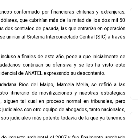
cos conformado por financieras chilenas y extranjeras,
 dólares, que cubrirían más de la mitad de los dos mil 50
us dos centrales de pasada, las que entrarían en operación
 unirían al Sistema Interconectado Central (SIC) a través
 incluso a finales de este año, pese a que inicialmente se
iudadanos continúan su ofensiva y se les ha visto este
sidencial de ANATEL expresando su descontento.
udadana Ríos del Maipo, Marcela Mella, se refirió a las
tro itinerario de movilizaciones y nuestras estrategias
, siguen tal cual en proceso normal en tribunales, pero
udiciales con otro equipo de abogados, tanto nacionales,
ursos judiciales más potente todavía de la que ya tenemos
 de impacto ambiental el 2007 y fue finalmente aprobado