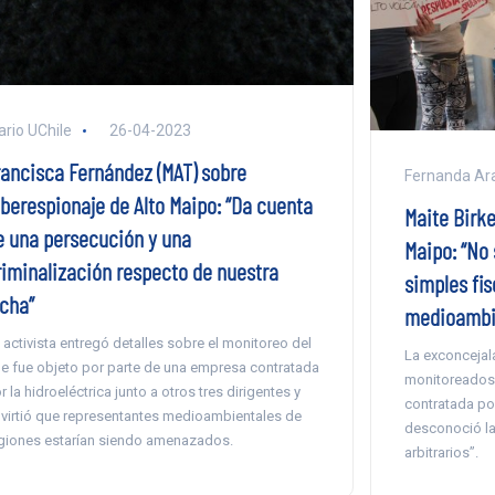
ario UChile
26-04-2023
rancisca Fernández (MAT) sobre
Fernanda Ar
iberespionaje de Alto Maipo: “Da cuenta
Maite Birke
e una persecución y una
Maipo: “No
riminalización respecto de nuestra
simples fis
ucha”
medioambi
 activista entregó detalles sobre el monitoreo del
La exconcejala
e fue objeto por parte de una empresa contratada
monitoreados 
r la hidroeléctrica junto a otros tres dirigentes y
contratada por
virtió que representantes medioambientales de
desconoció la 
giones estarían siendo amenazados.
arbitrarios”.