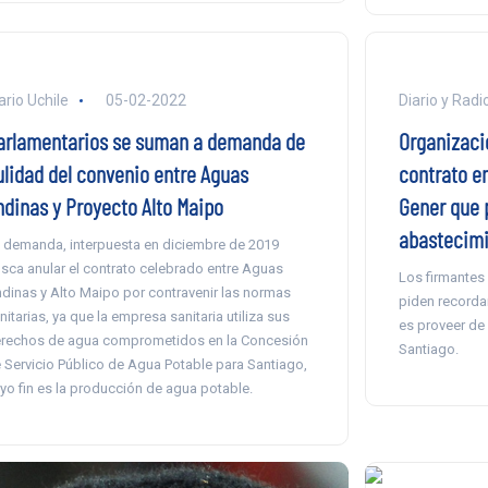
ario Uchile
05-02-2022
Diario y Radi
arlamentarios se suman a demanda de
Organizacio
ulidad del convenio entre Aguas
contrato e
ndinas y Proyecto Alto Maipo
Gener que 
abastecimi
 demanda, interpuesta en diciembre de 2019
sca anular el contrato celebrado entre Aguas
Los firmantes 
dinas y Alto Maipo por contravenir las normas
piden recordar
nitarias, ya que la empresa sanitaria utiliza sus
es proveer de
rechos de agua comprometidos en la Concesión
Santiago.
 Servicio Público de Agua Potable para Santiago,
yo fin es la producción de agua potable.