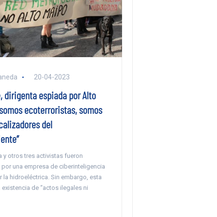
aneda
20-04-2023
, dirigenta espiada por Alto
 somos ecoterroristas, somos
calizadores del
ente”
 y otros tres activistas fueron
por una empresa de ciberinteligencia
 la hidroeléctrica. Sin embargo, esta
existencia de “actos ilegales ni