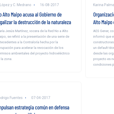
 López y C. Medrano
16-08-2017
Karina Palm
o Alto Maipo acusa al Gobierno de
Organizaci
galizar la destrucción de la naturaleza
Alto Maipo
ría Jesús Martínez, vocera de la Red No a Alto
AES Gener, co
ipo, se refirió a la presentación de una serie de
informó que el
tecedentes a la Contraloría hecha por la
constructoras
rupación para acelerar la revocación de los
un default té
rmisos ambientales del proyecto hidroeléctrico
desde las org
 la zona.
proyecto es ne
condiciones p
drigo Fuentes
07-04-2017
mpulsan estrategia común en defensa