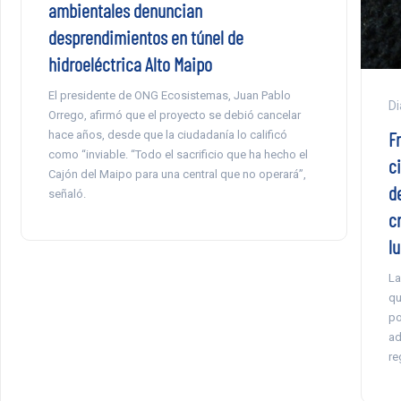
ambientales denuncian
desprendimientos en túnel de
hidroeléctrica Alto Maipo
El presidente de ONG Ecosistemas, Juan Pablo
Di
Orrego, afirmó que el proyecto se debió cancelar
F
hace años, desde que la ciudadanía lo calificó
como “inviable. “Todo el sacrificio que ha hecho el
c
Cajón del Maipo para una central que no operará”,
d
señaló.
c
l
La
qu
po
ad
re