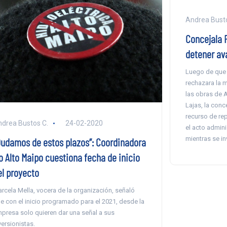
Andrea Busto
Concejala P
detener av
Luego de que 
rechazara la 
las obras de A
Lajas, la conc
recurso de re
drea Bustos C.
24-02-2020
el acto admini
mientras se in
Dudamos de estos plazos”: Coordinadora
o Alto Maipo cuestiona fecha de inicio
el proyecto
rcela Mella, vocera de la organización, señaló
e con el inicio programado para el 2021, desde la
presa solo quieren dar una señal a sus
versionistas.