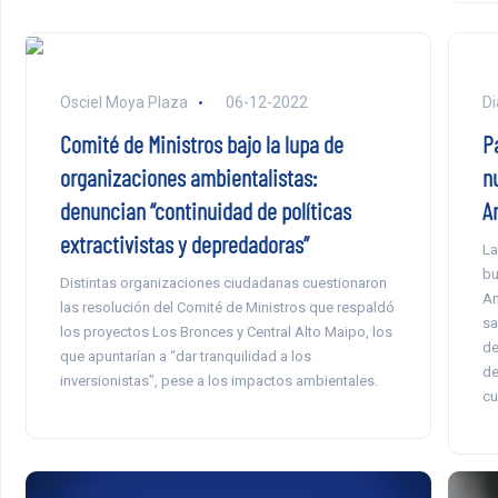
Osciel Moya Plaza
06-12-2022
Di
Comité de Ministros bajo la lupa de
P
organizaciones ambientalistas:
n
denuncian “continuidad de políticas
A
extractivistas y depredadoras”
La
bu
Distintas organizaciones ciudadanas cuestionaron
An
las resolución del Comité de Ministros que respaldó
sa
los proyectos Los Bronces y Central Alto Maipo, los
de
que apuntarían a “dar tranquilidad a los
de
inversionistas”, pese a los impactos ambientales.
cu