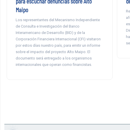
para escuchar denuncias sobre Alto
d
Maipo
Re
af
Los representantes del Mecanismo Independiente
es
de Consulta e Investigación del Banco
Di
Interamericano de Desarrollo (BID) y de la
ha
Corporación Financiera Internacional (CFI) visitaron
se
por estos días nuestro país, para emitir un informe
sobre el impacto del proyecto Alto Maipo. El
documento será entregado a los organismos
internacionales que operan como financistas.