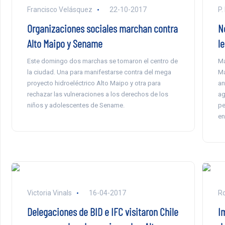
Francisco Velásquez
22-10-2017
P.
Organizaciones sociales marchan contra
N
Alto Maipo y Sename
le
Este domingo dos marchas se tomaron el centro de
Ma
la ciudad. Una para manifestarse contra del mega
Ma
proyecto hidroeléctrico Alto Maipo y otra para
an
rechazar las vulneraciones a los derechos de los
ag
niños y adolescentes de Sename.
pe
en
Victoria Vinals
16-04-2017
Ro
Delegaciones de BID e IFC visitaron Chile
I