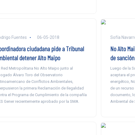
drigo Fuentes
06-05-2018
Sofía Navarr
oordinadora ciudadana pide a Tribunal
No Alto Mai
mbiental detener Alto Maipo
de sanción
 Red Metropolitana No Alto Maipo junto al
Luego de la S
ogado Álvaro Toro del Observatorio
aceptara el p
tinoamericano de Conflictos Ambientales,
energético, N
terpusieron la primera Reclamación de Ilegalidad
de un recurso 
ntra el Programa de Cumplimiento de la compañía
documento, lo 
S Gener recientemente aprobado por la SMA.
Ambiental de 