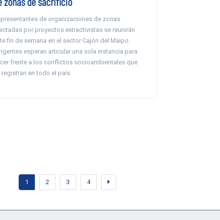
e zonas de sacrificio
presentantes de organizaciones de zonas
ectadas por proyectos extractivistas se reunirán
te fin de semana en el sector Cajón del Maipo.
rigentes esperan articular una sola instancia para
cer frente a los conflictos socioambientales que
 registran en todo el país.
1
2
3
4