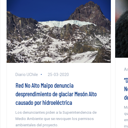
An
Diario UChile
25-03-2020
“
Red No Alto Maipo denuncia
N
desprendimiento de glaciar Mesón Alto
d
causado por hidroeléctrica
Ma
Los denunciantes piden a la Superintendencia de
qu
Medio Ambiente que se revoquen los permisos
em
ambientales del proyecto.
in