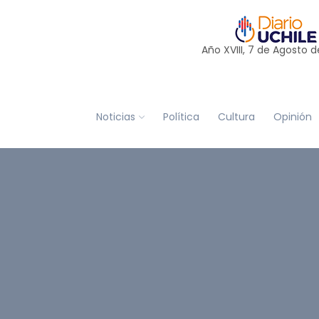
Año XVIII, 7 de
Agosto
d
Noticias
Política
Cultura
Opinión