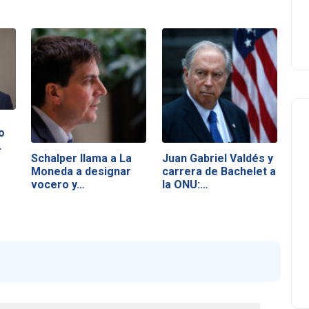
o
…
Schalper llama a La
Juan Gabriel Valdés y
Moneda a designar
carrera de Bachelet a
vocero y…
la ONU:…