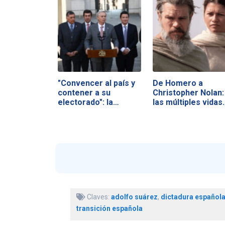
"Convencer al país y
De Homero a
contener a su
Christopher Nolan:
electorado": la…
las múltiples vidas
Claves:
adolfo suárez
,
dictadura español
transición española