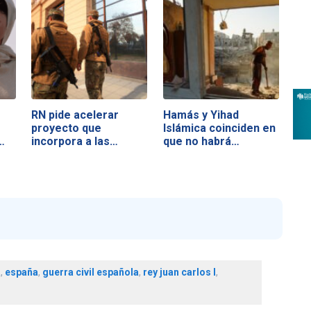
RN pide acelerar
Hamás y Yihad
proyecto que
Islámica coinciden en
…
incorpora a las…
que no habrá…
a
,
españa
,
guerra civil española
,
rey juan carlos I
,