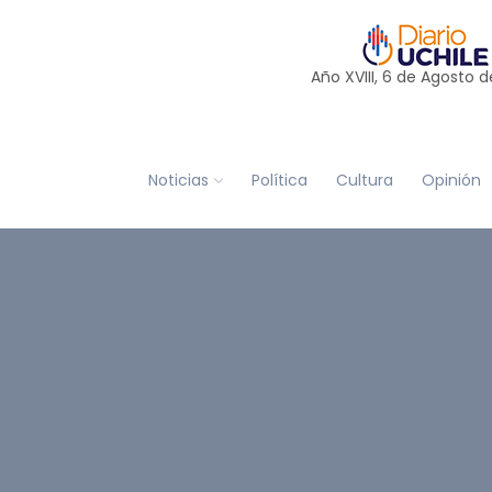
Año XVIII, 6 de
Agosto
d
Noticias
Política
Cultura
Opinión