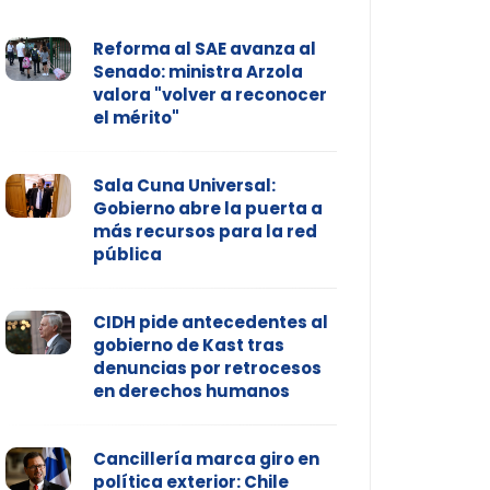
Reforma al SAE avanza al
Senado: ministra Arzola
valora "volver a reconocer
el mérito"
Sala Cuna Universal:
Gobierno abre la puerta a
más recursos para la red
pública
CIDH pide antecedentes al
gobierno de Kast tras
denuncias por retrocesos
en derechos humanos
Cancillería marca giro en
política exterior: Chile