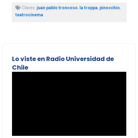
Claves:
juan pablo troncoso
,
la troppa
,
pinocchio
,
teatrocinema
Lo viste en Radio Universidad de
Chile