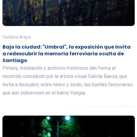
Catalina Araya
Bajo la ciudad: "Umbral", la exposición que invita
a redescubrir la memoria ferroviaria oculta de
Santiago
Pintura, instalación y archivos históricos dan forma al
recorrido concebido por la artista visual Camila Baeza, que
invita a descubrir, entre rieles y óxido, las huellas ferroviarias
que aún sobreviven en el barrio Yungay.