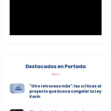
Destacados en Portada
"Otro retroceso más": las críticas al
proyecto que busca congelar la Ley
Karin