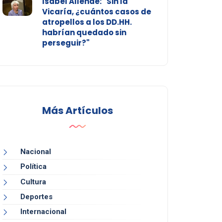
Isabel Allende: "Sin la
Vicaría, ¿cuántos casos de
atropellos a los DD.HH.
habrían quedado sin
perseguir?"
Más Artículos
Nacional
Política
Cultura
Deportes
Internacional