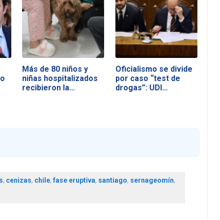
Más de 80 niños y
Oficialismo se divide
no
niñas hospitalizados
por caso “test de
recibieron la…
drogas”: UDI…
s
,
cenizas
,
chile
,
fase eruptiva
,
santiago
,
sernageomín
,