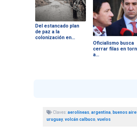
Del estancado plan
de paz a la
colonización en…
Oficialismo busca
cerrar filas en tor
a…
Claves:
aerolíneas
,
argentina
,
buenos aire
uruguay
,
volcán calbuco
,
vuelos