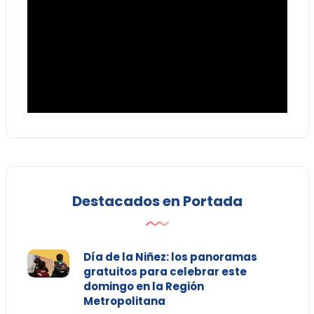
Destacados en Portada
Día de la Niñez: los panoramas
gratuitos para celebrar este
domingo en la Región
Metropolitana