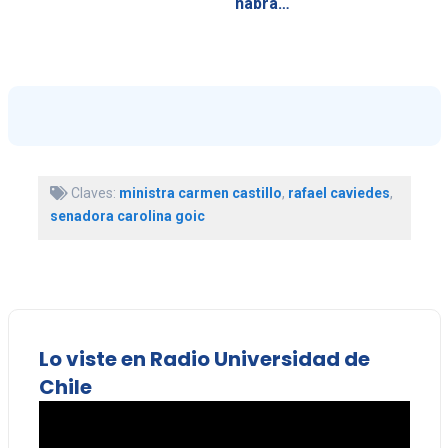
habrá…
Claves:
ministra carmen castillo
,
rafael caviedes
,
senadora carolina goic
Lo viste en Radio Universidad de
Chile