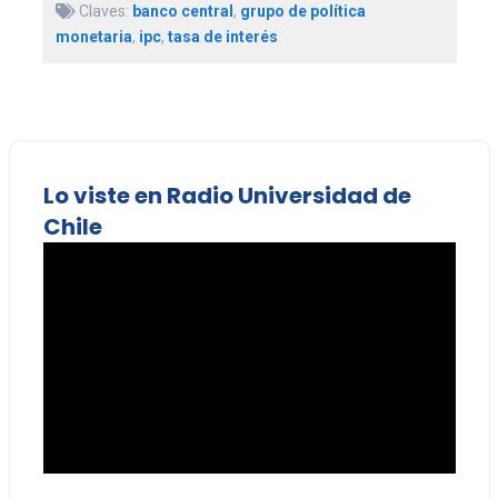
Claves:
banco central
,
grupo de política
monetaria
,
ipc
,
tasa de interés
Lo viste en Radio Universidad de
Chile