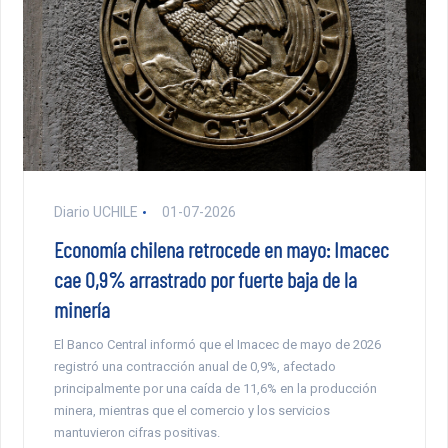
Diario UCHILE
01-07-2026
Economía chilena retrocede en mayo: Imacec
cae 0,9% arrastrado por fuerte baja de la
minería
El Banco Central informó que el Imacec de mayo de 2026
registró una contracción anual de 0,9%, afectado
principalmente por una caída de 11,6% en la producción
minera, mientras que el comercio y los servicios
mantuvieron cifras positivas.